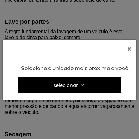
Lave por partes
A regra fundamental da lavagem de um veículo é esta: 
lave-o de cima para baixo, sempre!
x
Ou seja, primeiro o teto, depois os vidros, em seguida o 
capô, porta-malas, laterais e, por fim, as rodas.
Quanto às rodas, há quem as considere a parte prioritária 
Selecione a unidade mais próxima a você.
na lavagem, já que acumulam mais sujeira que a 
carroceria e, portanto, ao começar por elas, evita-se que os 
resíduos respinguem no restante do veículo quando ele já 
selecionar
estiver limpo.
Quando terminar a lavagem de todas as partes do carro, 
remova a espuma do shampoo, utilizando o esguicho com 
menor pressão e deixando a água escorrer vagarosamente 
sobre o veículo.
Secagem