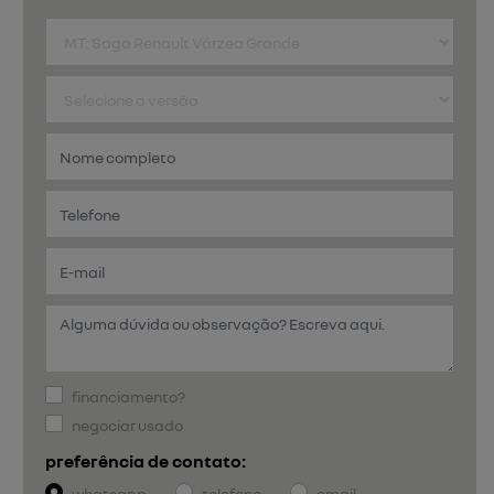
financiamento?
negociar usado
preferência de contato:
whatsapp
telefone
email