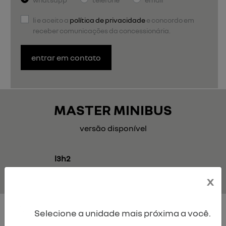
li e aceito a
política de privacidade
e concordo em
receber comunicações da concessionária.
entrar em contato
MASTER MINIBUS
versão disponível
l3h2
x
Selecione a unidade mais próxima a você.
L3H2