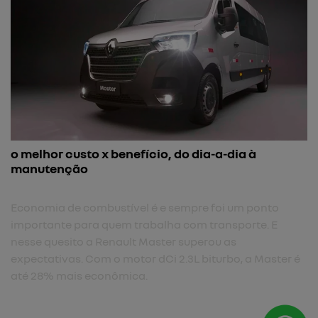
o melhor custo x benefício, do dia-a-dia à
manutenção
Economia de combustível é e sempre foi um ponto
importante para quem trabalha com transporte. E
nesse quesito a Renault Master superou as
expectativas. Com o motor dCi 2.3L biturbo, a Master é
até 28% mais econômica.​