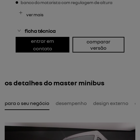
banco do motorista com regulagem de altura
ver mais
ficha técnica
entrar em
comparar
versão
contato
os detalhes do master minibus
l para o seu negócio
desempenho
design externo
de