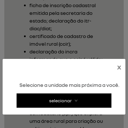
ficha de inscrição cadastral
emitida pela secretaria do
estado; declaração do itr-
diac/diat;
certificado de cadastro de
imóvel rural (ccir);
declaração do incra
informando que o ccir é válido;
x
cadastro geral do produtor
emitido pela prefeitura;
declaração para cadastro de
Selecione a unidade mais próxima a você.
imóveis rurais com nome e cpf
do produtor;
selecionar
comodato indicando um
comodatário (cpf) que explora
uma área rural para criação ou