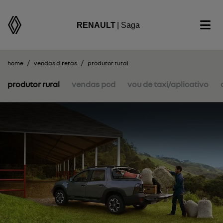
RENAULT
| Saga
home
vendas diretas
produtor rural
produtor rural
vendas pcd
vou de taxi/aplicativo