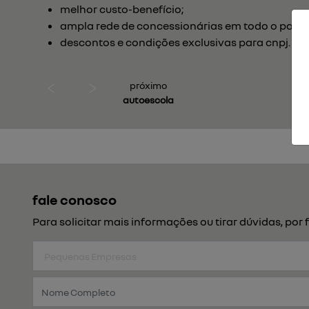
melhor custo-benefício;
ampla rede de concessionárias em todo o país;
descontos e condições exclusivas para cnpj.
próximo
autoescola
fale conosco
Para solicitar mais informações ou tirar dúvidas, p