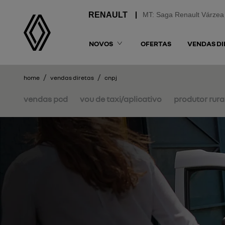
MT: Saga Renault Várzea
NOVOS
OFERTAS
VENDAS DI
home
vendas diretas
cnpj
vendas pcd
vou de taxi/aplicativo
produtor rura