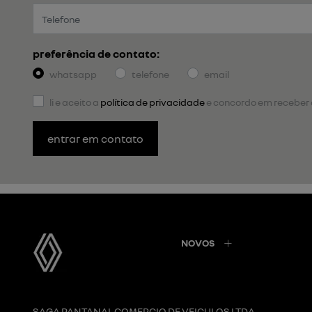
preferência de contato:
whatsapp
telefone
email
li e aceito a
política de privacidade
e concordo em receber
entrar em contato
NOVOS
SAGA PANTANAL COMERCIO DE VEICULOS LTDA