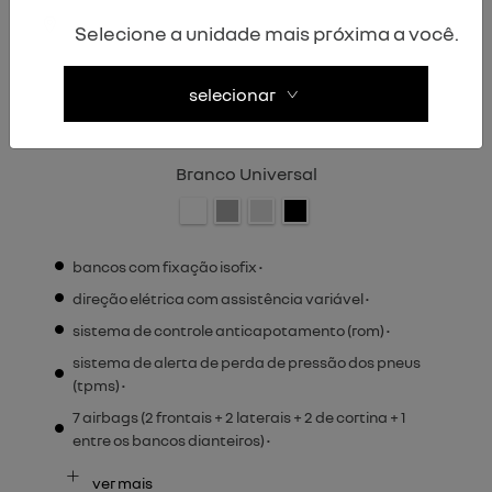
Selecione a unidade mais próxima a você.
selecionar
Branco Universal
bancos com fixação isofix •
direção elétrica com assistência variável •
sistema de controle anticapotamento (rom) •
sistema de alerta de perda de pressão dos pneus
(tpms) •
7 airbags (2 frontais + 2 laterais + 2 de cortina + 1
entre os bancos dianteiros) •
ver mais