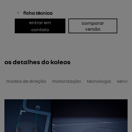
ficha técnica
entrar em
comparar
versão
contato
os detalhes do koleos
o
modos de direção
motorização
tecnologia
serviç