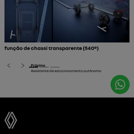
a
função de chassi transparente (540º)
E
e
a
previous
next