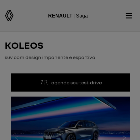
RENAULT
| Saga
KOLEOS
suv com design imponente e esportivo
agende seu test-drive
Anterior
Próxi