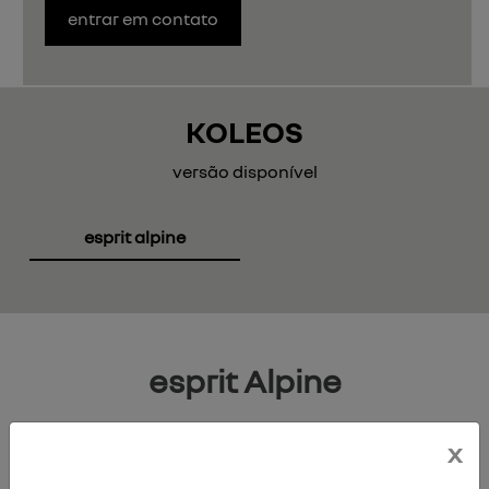
entrar em contato
KOLEOS
versão disponível
esprit alpine
esprit Alpine
x