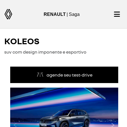
RENAULT
| Saga
KOLEOS
suv com design imponente e esportivo
agende seu test-drive
Anterior
Próxi