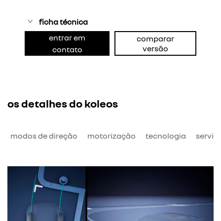
ficha técnica
entrar em
comparar
versão
contato
os detalhes do koleos
o
modos de direção
motorização
tecnologia
serviç