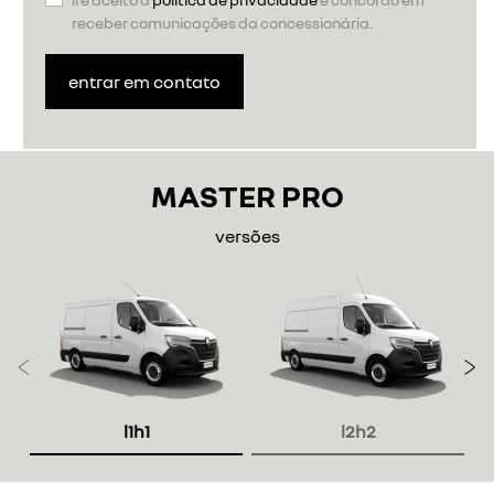
receber comunicações da concessionária.
entrar em contato
MASTER PRO
versões
Anterior
P
l1h1
l2h2