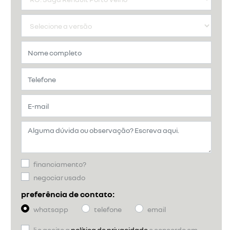
financiamento?
negociar usado
preferência de contato:
whatsapp
telefone
email
li e aceito a
política de privacidade
e concordo em