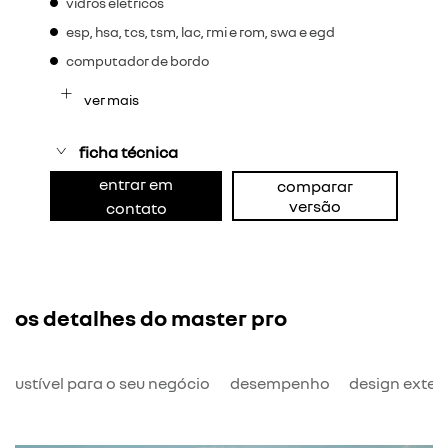
vidros elétricos
esp, hsa, tcs, tsm, lac, rmi e rom, swa e egd
computador de bordo
ver mais
ficha técnica
entrar em
comparar
versão
contato
os detalhes do master pro
bustível para o seu negócio
desempenho
design exter