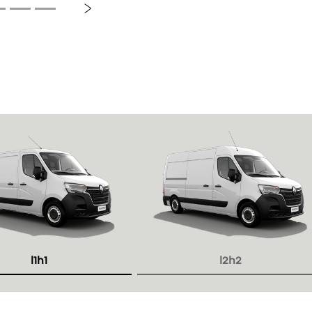
Próximo
l1h1
l2h2