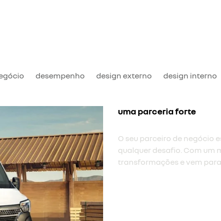
negócio
desempenho
design externo
design interno
uma parceria forte
O seu parceiro de negócio es
qualquer desafio. Com um m
transformações e vem para