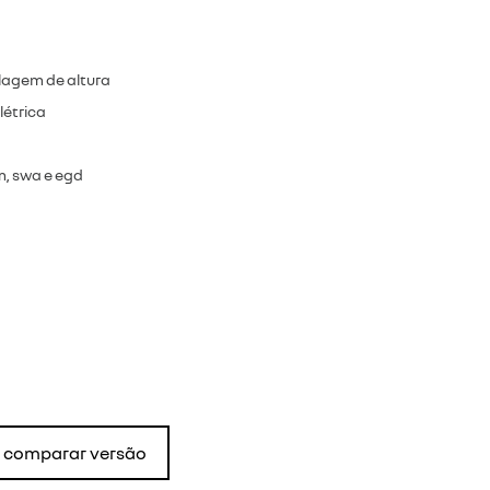
lagem de altura
létrica
om, swa e egd
comparar versão