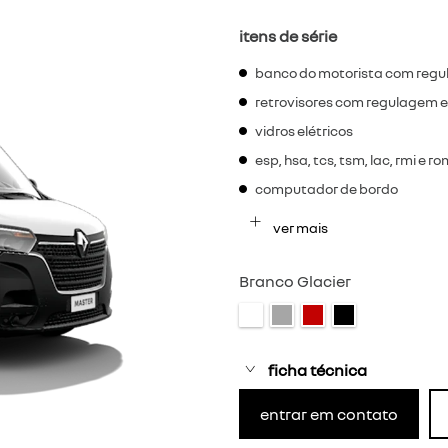
itens de série
banco do motorista com regu
retrovisores com regulagem e
vidros elétricos
esp, hsa, tcs, tsm, lac, rmi e r
computador de bordo
ver mais
Branco Glacier
ficha técnica
entrar em contato