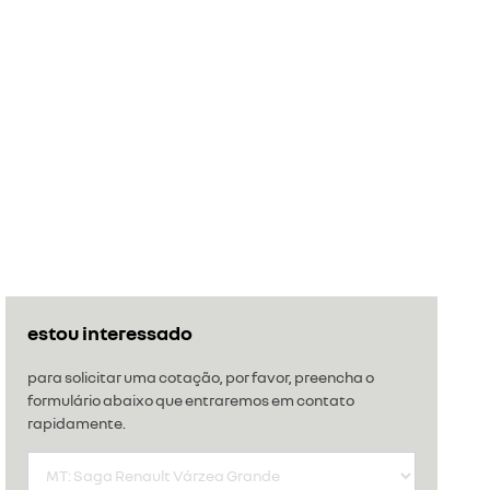
estou interessado
para solicitar uma cotação, por favor, preencha o
formulário abaixo que entraremos em contato
rapidamente.