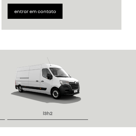
entrar em contato
l3h2