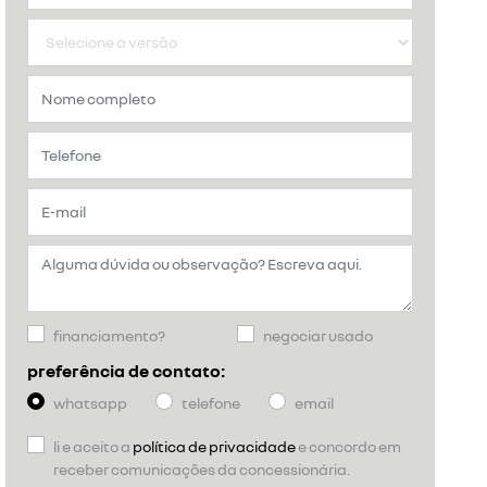
financiamento?
negociar usado
preferência de contato:
whatsapp
telefone
email
li e aceito a
política de privacidade
e concordo em
receber comunicações da concessionária.