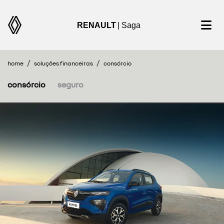
RENAULT
| Saga
home
soluções financeiras
consórcio
consórcio
seguro