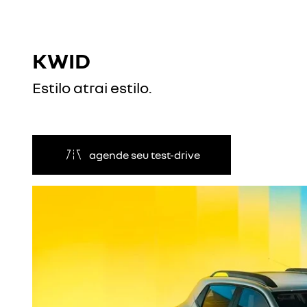
KWID
Estilo atrai estilo.
agende seu test-drive