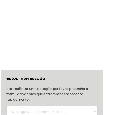
estou interessado
para solicitar uma cotação, por favor, preencha o
formulário abaixo que entraremos em contato
rapidamente.