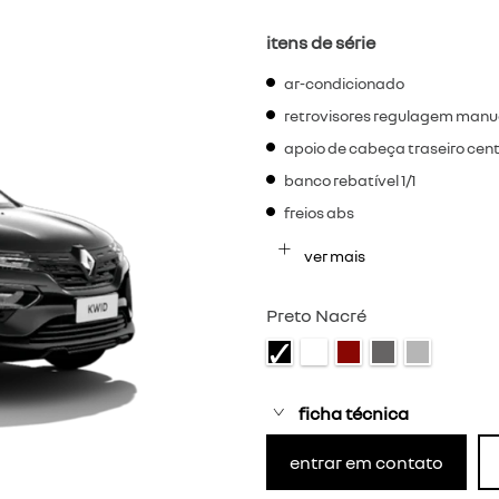
itens de série
ar-condicionado
retrovisores regulagem manu
apoio de cabeça traseiro centr
banco rebatível 1/1
freios abs
ver mais
Preto Nacré
ficha técnica
entrar em contato