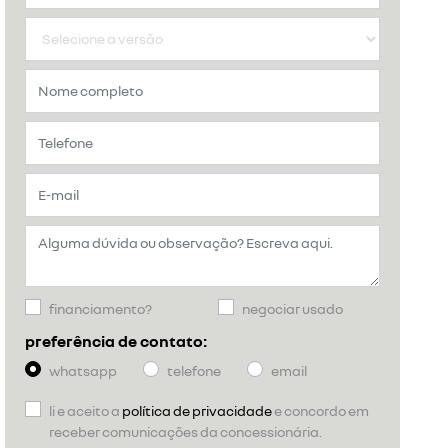
financiamento?
negociar usado
preferência de contato:
whatsapp
telefone
email
li e aceito a
política de privacidade
e concordo em
receber comunicações da concessionária.