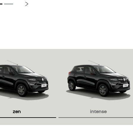
Próximo
or
zen
intense