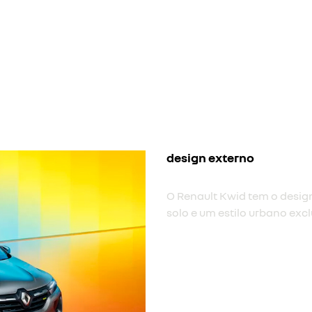
nova cor
Nova cor de carroceria cinz