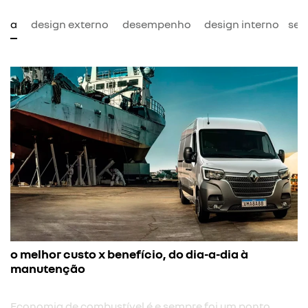
mia
design externo
desempenho
design interno
seg
o melhor custo x benefício, do dia-a-dia à
manutenção
Economia de combustível é e sempre foi um ponto