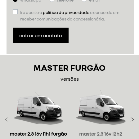
li e aceito a
política de privacidade
e concordo em
receber comunicações da concessionária.
entrar em contato
MASTER FURGÃO
versões
Anterior
P
master 2.3 16v l1h1 furgão
master 2.3 16v l2h2