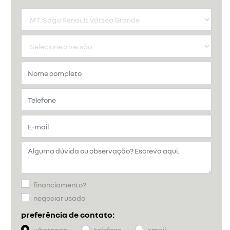
financiamento?
negociar usado
preferência de contato:
whatsapp
telefone
email