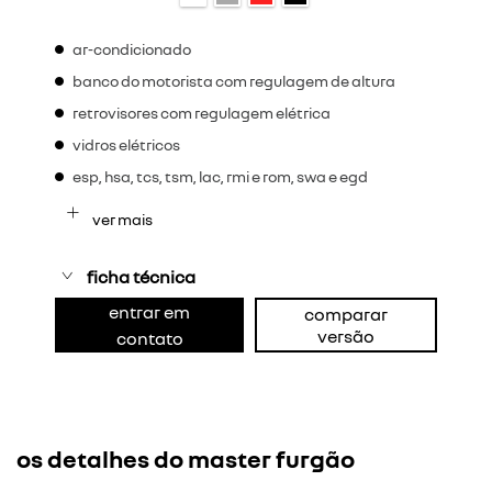
ar-condicionado
banco do motorista com regulagem de altura
retrovisores com regulagem elétrica
vidros elétricos
esp, hsa, tcs, tsm, lac, rmi e rom, swa e egd
ver mais
ficha técnica
entrar em
comparar
versão
contato
os detalhes do master furgão