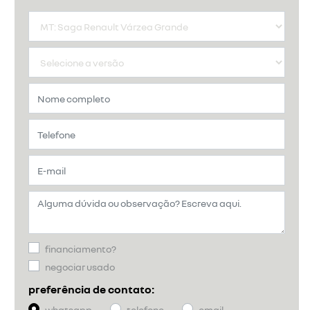
financiamento?
negociar usado
preferência de contato:
whatsapp
telefone
email