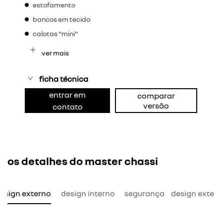
estofamento
bancos em tecido
calotas "mini"
ver mais
ficha técnica
entrar em
comparar
versão
contato
os detalhes do master chassi
esign externo
design interno
segurança
design exter