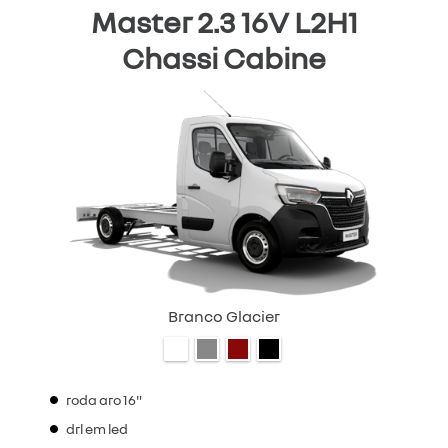
Master 2.3 16V L2H1
Chassi Cabine
Branco Glacier
roda aro 16"
drl em led