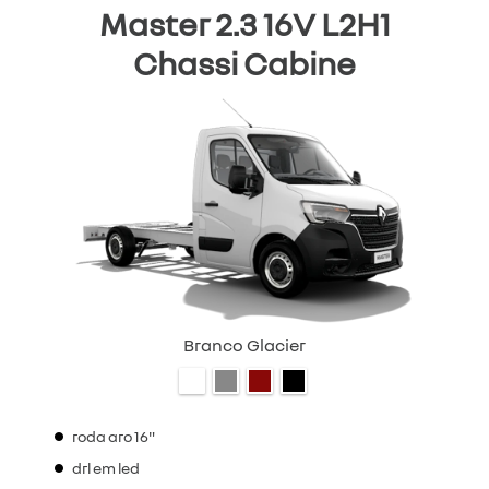
Master 2.3 16V L2H1
Chassi Cabine
Branco Glacier
roda aro 16"
drl em led