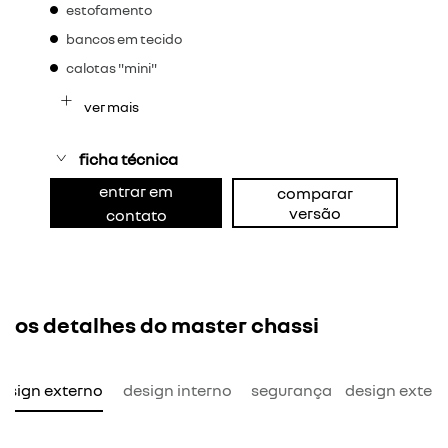
estofamento
bancos em tecido
calotas "mini"
ver mais
ficha técnica
entrar em
comparar
versão
contato
os detalhes do master chassi
esign externo
design interno
segurança
design exter