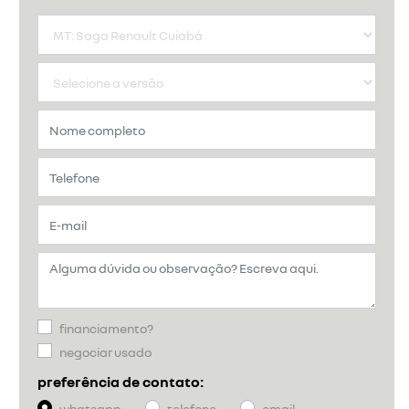
financiamento?
negociar usado
preferência de contato:
whatsapp
telefone
email