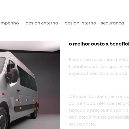
empenho
design externo
design interno
segurança
o melhor custo x benefíc
Economia de combustível é
trabalha com transporte. E 
expectativas. Com o motor d
A Master também tem os va
do mercado, além de ser pr
relação a preços e disponib
tem atendimento personali
seu negócio.