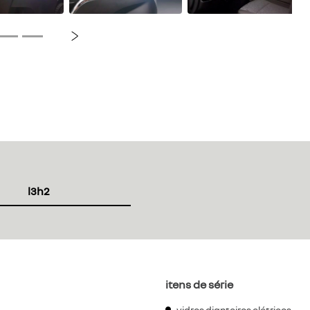
Próximo
l3h2
itens de série
vidros dianteiros elétricos