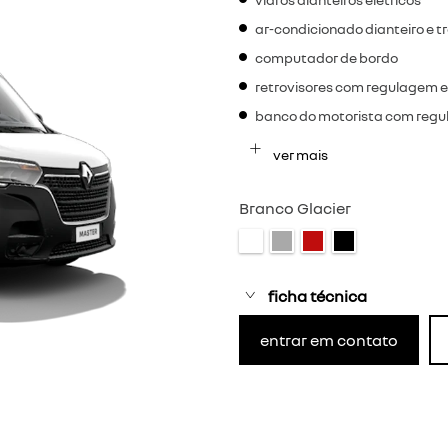
ar-condicionado dianteiro e t
computador de bordo
retrovisores com regulagem e
banco do motorista com regu
ver mais
Branco Glacier
ficha técnica
entrar em contato