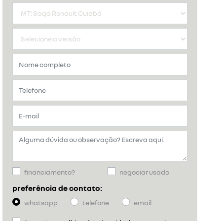
financiamento?
negociar usado
preferência de contato:
whatsapp
telefone
email