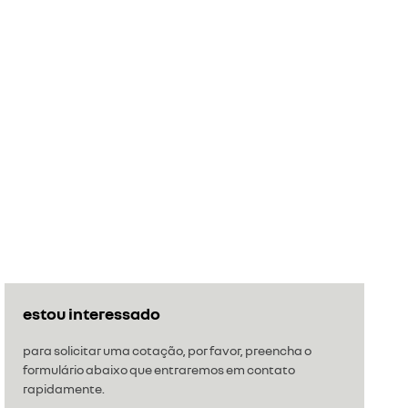
estou interessado
para solicitar uma cotação, por favor, preencha o
formulário abaixo que entraremos em contato
rapidamente.