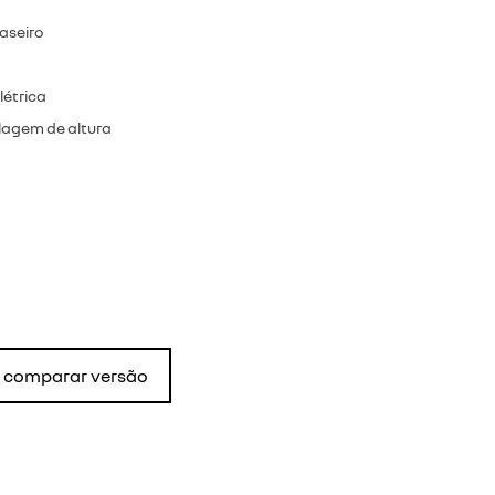
raseiro
létrica
lagem de altura
comparar versão