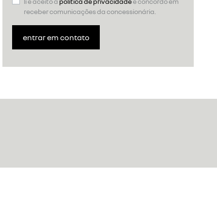
li e aceito a
política de privacidade
e concordo em
receber comunicações da concessionária.
entrar em contato