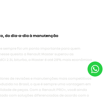
io, do dia-a-dia à manutenção
 e sempre foi um ponto importante para quem
nesse quesito a Renault Master superou as
Ci 2.3L biturbo, a Master é até 28% mais econômica.​
lores de revisões e manutenções mais competitivos
oduzida no Brasil, o que é sempre uma vantagem em
ilidade de peças. Com o Renault PRO+, você ainda
zado com soluções diferenciadas de acordo com o