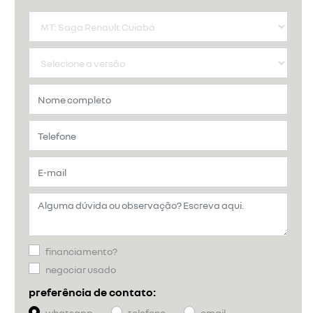
financiamento?
negociar usado
preferência de contato:
whatsapp
telefone
email