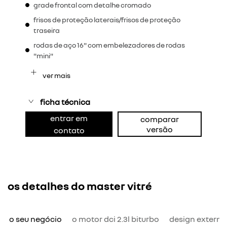
grade frontal com detalhe cromado
frisos de proteção laterais/frisos de proteção
traseira
rodas de aço 16" com embelezadores de rodas
"mini"
ver mais
ficha técnica
entrar em
comparar
versão
contato
os detalhes do master vitré
ra o seu negócio
o motor dci 2.3l biturbo
design externo