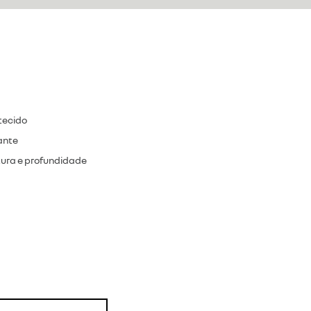
tecido
ante
tura e profundidade