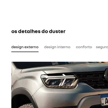
os detalhes do duster
design externo
design interno
conforto
segur
amas