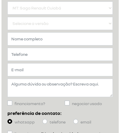
financiamento?
negociar usado
preferência de contato:
whatsapp
telefone
email