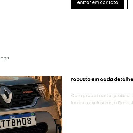
entrar em contato
ança
novas rodas tergan
Cada detalhe foi pensado p
pretas e antena shark refo