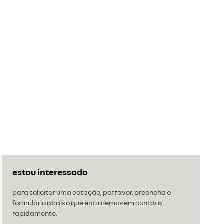
estou interessado
para solicitar uma cotação, por favor, preencha o
formulário abaixo que entraremos em contato
rapidamente.