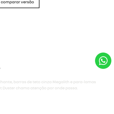
comparar versão
ara torná-lo marcante, e novas rodas Tergan de 17”
rçam ainda mais a imponência do Renault Duster.