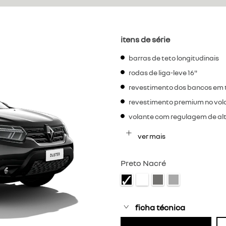
itens de série
barras de teto longitudinais
rodas de liga-leve 16"
revestimento dos bancos em 
revestimento premium no vol
volante com regulagem de al
ver mais
Preto Nacré
ficha técnica