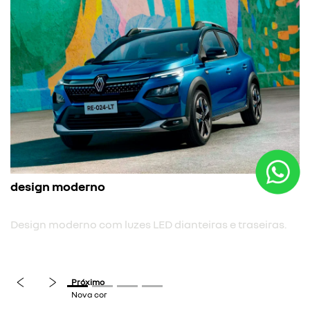
nova cor
Nova cor biton.
previous
next
ianteiras e traseiras.