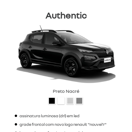
Authentic
Preto Nacré
assinatura luminosa (drl) em led
grade frontal com novo logo renault "nouvel'r"