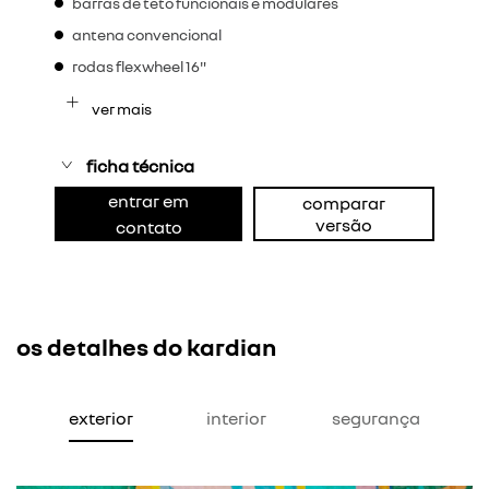
barras de teto funcionais e modulares
antena convencional
rodas flexwheel 16"
ver mais
ficha técnica
entrar em
comparar
versão
contato
os detalhes do kardian
exterior
interior
segurança