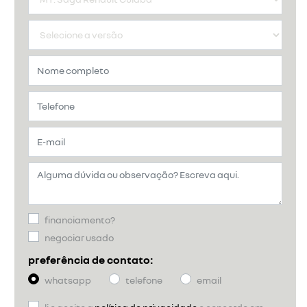
financiamento?
negociar usado
preferência de contato:
whatsapp
telefone
email