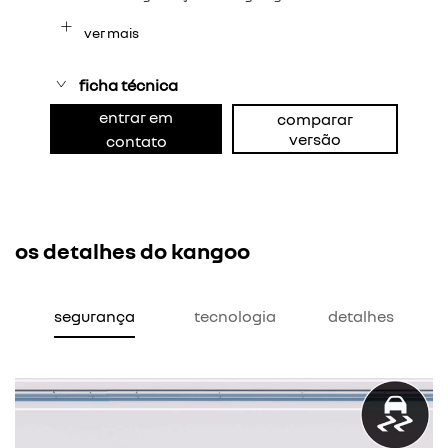
ver mais
ficha técnica
entrar em
comparar
versão
contato
os detalhes do kangoo
segurança
tecnologia
detalhes