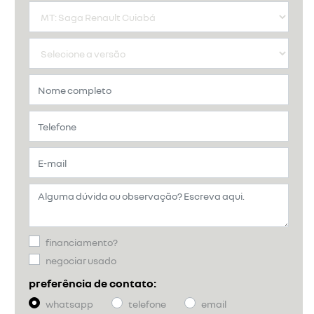
financiamento?
negociar usado
preferência de contato:
whatsapp
telefone
email