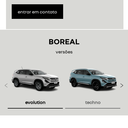
entrar em contato
BOREAL
versões
Anterior
P
evolution
techno