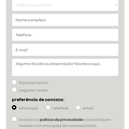
financiamento?
negociar usado
preferência de contato:
whatsapp
telefone
email
li e aceito a
política de privacidade
e concordo em
receber comunicações da concessionária.