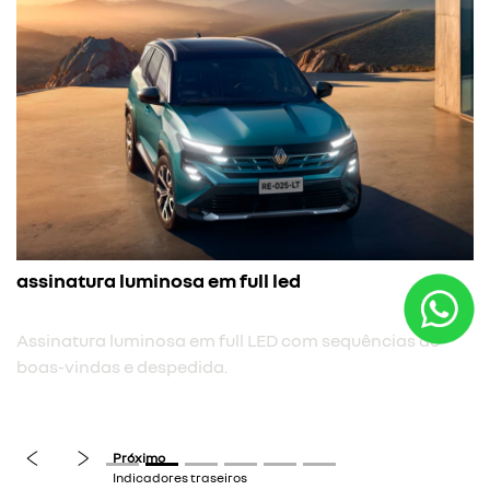
assinatura luminosa em full led
Assinatura luminosa em full LED com sequências de
boas-vindas e despedida.
previous
next
Próximo
Indicadores traseiros