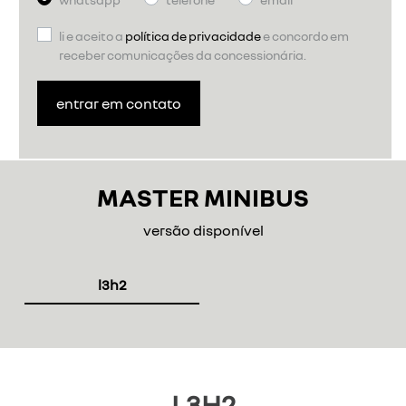
li e aceito a
política de privacidade
e concordo em
receber comunicações da concessionária.
entrar em contato
MASTER MINIBUS
versão disponível
l3h2
L3H2