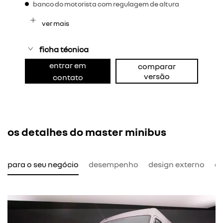
banco do motorista com regulagem de altura
ver mais
ficha técnica
entrar em
comparar
versão
contato
os detalhes do master minibus
l para o seu negócio
desempenho
design externo
de