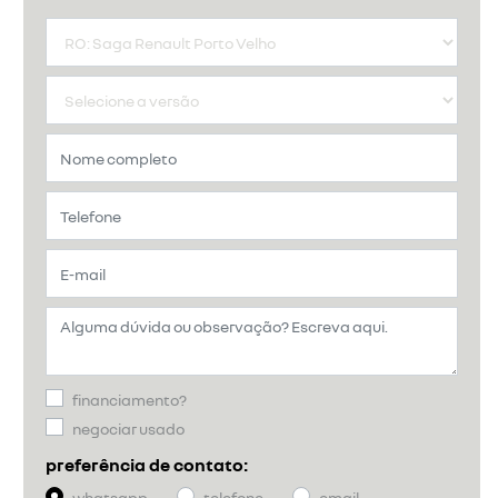
financiamento?
negociar usado
preferência de contato:
whatsapp
telefone
email