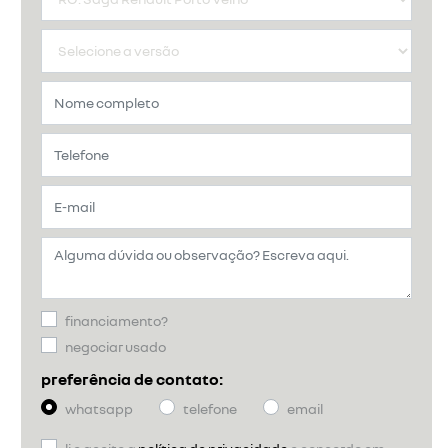
financiamento?
negociar usado
preferência de contato:
whatsapp
telefone
email