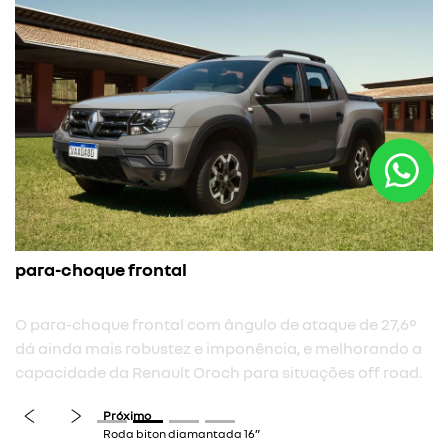
para-choque frontal
O para-choque frontal com ângulo de ataque de 27,6°
dá ainda mais robustez e imponência, e melhorando a
capacidade da Renault Oroch para situações off road.
previous
next
Próximo
Roda biton diamantada 16”​