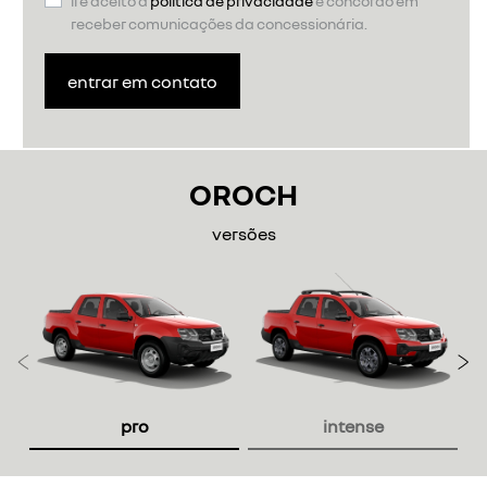
li e aceito a
política de privacidade
e concordo em
receber comunicações da concessionária.
entrar em contato
OROCH
versões
Anterior
P
pro
intense