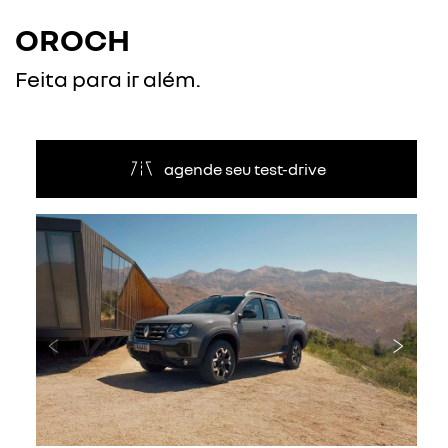
OROCH
Feita para ir além.
agende seu test-drive
Anterior
Próxi