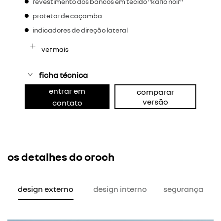
revestimento dos bancos em tecido "kario noir"
protetor de caçamba
indicadores de direção lateral
ver mais
ficha técnica
entrar em
comparar
versão
contato
os detalhes do oroch
design externo
design interno
segurança