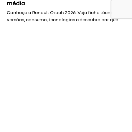
média
Conheça a Renault Oroch 2026. Veja ficha técnica,
versões, consumo, tecnologias e descubra por que
ela segue como uma das picapes mais versáteis do
mercado brasileiro.
‹
1
2
3
4
5
6
7
8
...
21
›