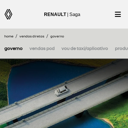
RENAULT
| Saga
home
vendas diretas
governo
governo
vendas pcd
vou de taxi/aplicativo
produt