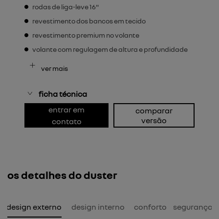
rodas de liga-leve 16"
revestimento dos bancos em tecido
revestimento premium no volante
volante com regulagem de altura e profundidade
ver mais
ficha técnica
entrar em
comparar
versão
contato
os detalhes do duster
design externo
design interno
conforto
segurança