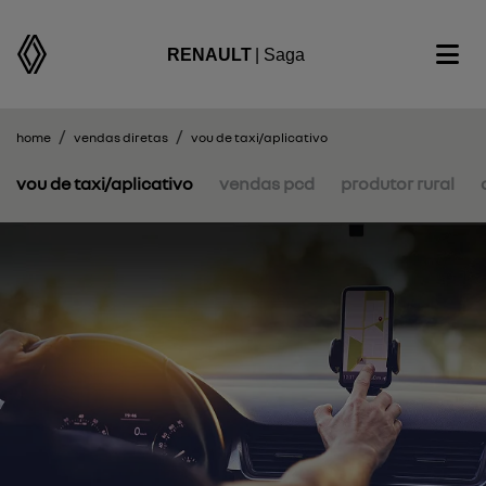
RENAULT
| Saga
home
vendas diretas
vou de taxi/aplicativo
vou de taxi/aplicativo
vendas pcd
produtor rural