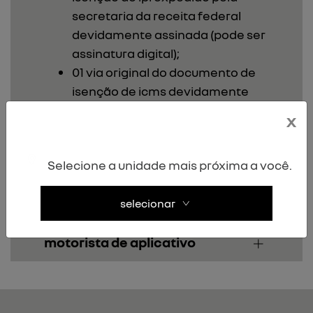
secretaria da receita federal
devidamente assinada (pode ser
assinatura digital);
01 via original do documento de
isenção de icms devidamente
visado pelo fisco do estado de
x
origem.
Selecione a unidade mais próxima a você.
taxista sem isenção
selecionar
motorista de aplicativo