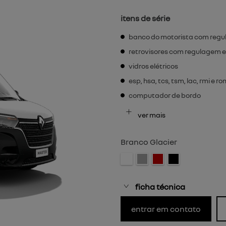
itens de série
banco do motorista com regu
retrovisores com regulagem e
vidros elétricos
esp, hsa, tcs, tsm, lac, rmi e r
computador de bordo
ver mais
Branco Glacier
ficha técnica
entrar em contato