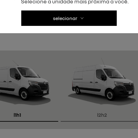
Selecione a unidade mais próxima a você.
Próximo
selecionar
l1h1
l2h2