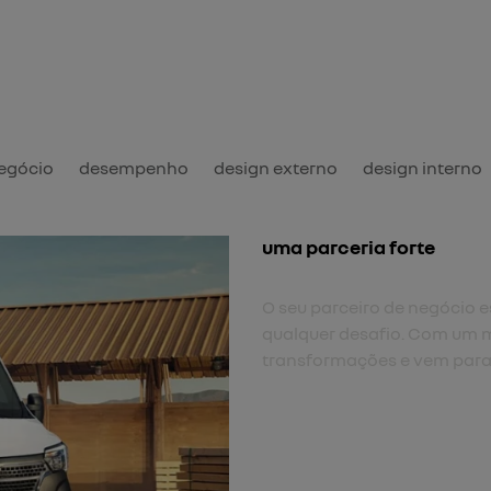
negócio
desempenho
design externo
design interno
uma parceria forte
O seu parceiro de negócio es
qualquer desafio. Com um m
transformações e vem para