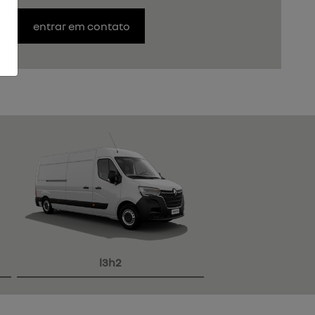
entrar em contato
l3h2