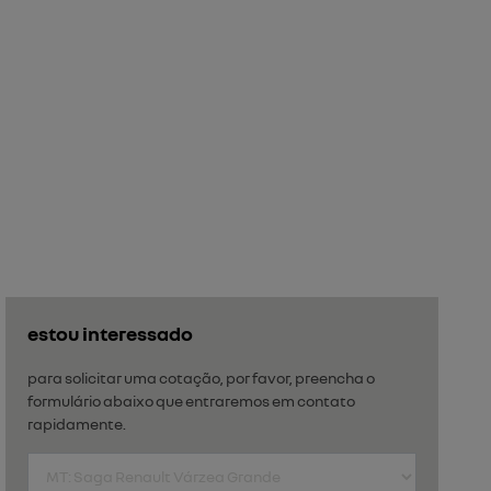
estou interessado
para solicitar uma cotação, por favor, preencha o
formulário abaixo que entraremos em contato
rapidamente.