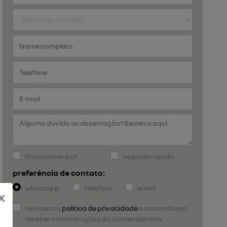
financiamento?
negociar usado
preferência de contato:
whatsapp
telefone
email
x
li e aceito a
política de privacidade
e concordo em
receber comunicações da concessionária.