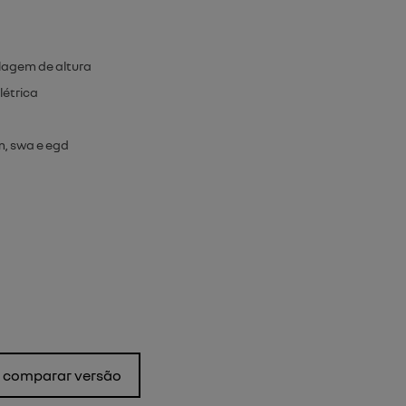
lagem de altura
létrica
om, swa e egd
comparar versão