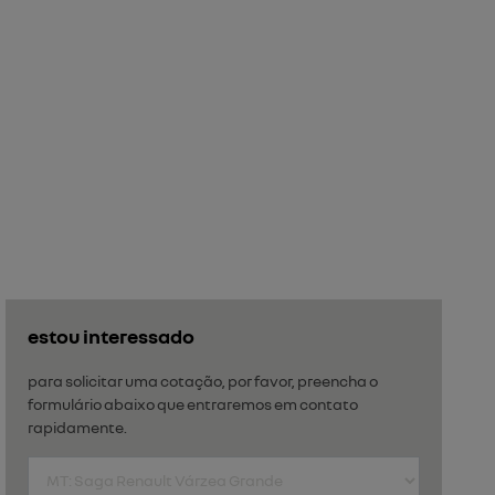
estou interessado
para solicitar uma cotação, por favor, preencha o
formulário abaixo que entraremos em contato
rapidamente.