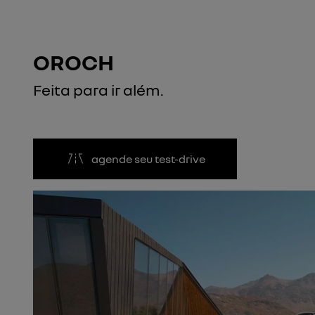
OROCH
Feita para ir além.
agende seu test-drive