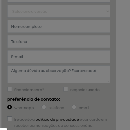
financiamento?
negociar usado
preferência de contato:
whatsapp
telefone
email
li e aceito a
política de privacidade
e concordo em
receber comunicações da concessionária.