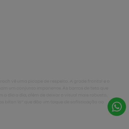
ângulo de ataque de 27,6° dá ainda mais robustez e
 capacidade da Renault Oroch para situações off