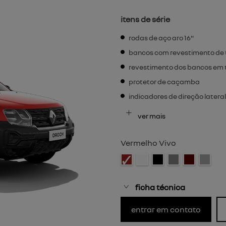
itens de série
rodas de aço aro 16"
bancos com revestimento de 
revestimento dos bancos em te
protetor de caçamba
indicadores de direção lateral
ver mais
Vermelho Vivo
ficha técnica
entrar em contato