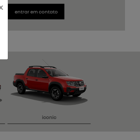
x
entrar em contato
iconic