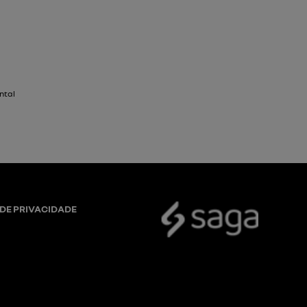
antada 16”​
 DE PRIVACIDADE