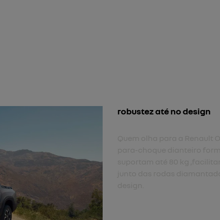
para-choque frontal
O para-choque frontal com 
imponência, e melhorando a
road.