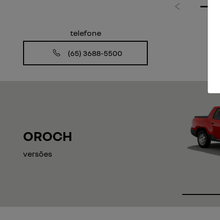
Anterior
telefone
(65) 3688-5500
OROCH
versões