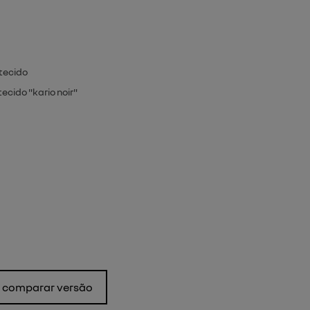
tecido
cido "kario noir"
comparar versão