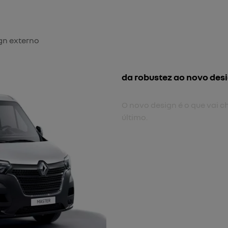
gn externo
novo para-choque front
Com novo desenho, mais e