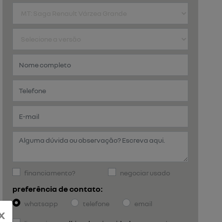
financiamento?
negociar usado
preferência de contato:
whatsapp
telefone
email
x