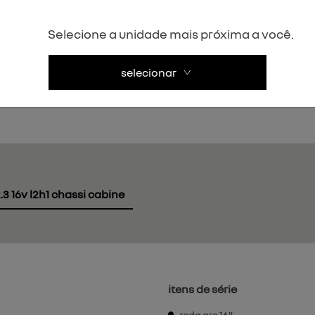
Selecione a unidade mais próxima a você.
Próximo
selecionar
.3 16v l2h1 chassi cabine
itens de série
roda aro 16"