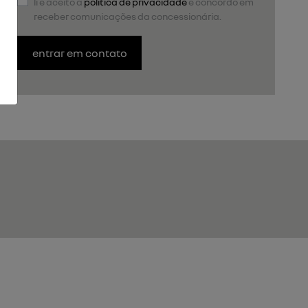
li e aceito a
política de privacidade
e concordo em
receber comunicações da concessionária.
entrar em contato