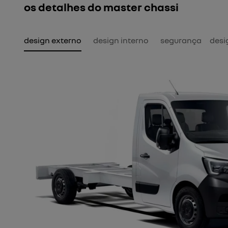
os detalhes do master chassi
design externo
design interno
segurança
desi
er por