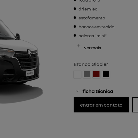
drl em led
estofamento
bancos em tecido
calotas "mini"
ver mais
Branco Glacier
ficha técnica
entrar em contato