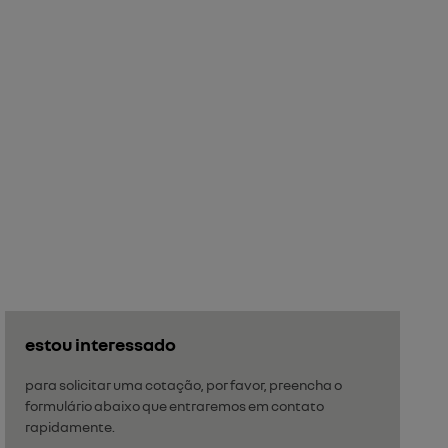
estou interessado
para solicitar uma cotação, por favor, preencha o
formulário abaixo que entraremos em contato
rapidamente.