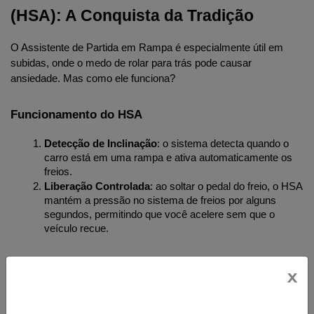
(HSA): A Conquista da Tradição
O Assistente de Partida em Rampa é especialmente útil em 
subidas, onde o medo de rolar para trás pode causar 
ansiedade. Mas como ele funciona?
Funcionamento do HSA
Detecção de Inclinação
: o sistema detecta quando o 
carro está em uma rampa e ativa automaticamente os 
freios.
Liberação Controlada
: ao soltar o pedal do freio, o HSA 
mantém a pressão no sistema de freios por alguns 
segundos, permitindo que você acelere sem que o 
veículo recue.
A Realidade do Dia a Dia
x
O HSA é um verdadeiro aliado em situações cotidianas, como 
em um sinal vermelho em uma ladeira. Sem essa tecnologia, 