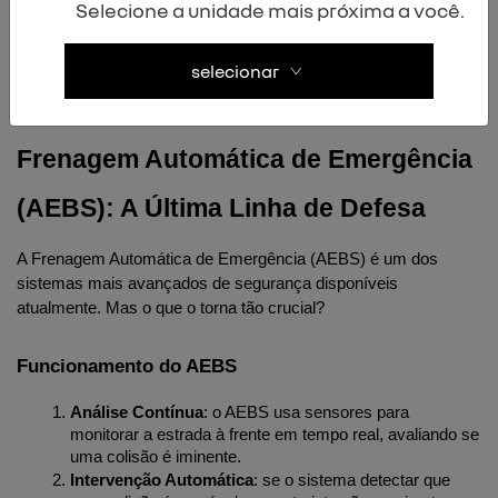
Selecione a unidade mais próxima a você.
muitos motoristas podem ficar nervosos, temendo um 
retrocesso indesejado. Com o HSA, você pode partir de uma 
rampa com segurança, proporcionando não apenas confiança, 
selecionar
mas também conforto aos passageiros.
Frenagem Automática de Emergência 
(AEBS): A Última Linha de Defesa
A Frenagem Automática de Emergência (AEBS) é um dos 
sistemas mais avançados de segurança disponíveis 
atualmente. Mas o que o torna tão crucial?
Funcionamento do AEBS
Análise Contínua
: o AEBS usa sensores para 
monitorar a estrada à frente em tempo real, avaliando se 
uma colisão é iminente.
Intervenção Automática
: se o sistema detectar que 