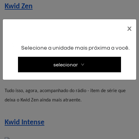
Kwid Zen
x
Selecione a unidade mais próxima a você.
É a versão do Kwid que eleva as sensações de conforto e 
segurança ao apresentar um estofamento mais sofisticado, 
selecionar
vidros e travas elétricas, alças de segurança traseiras e ar-
condicionado.
Tudo isso, agora, acompanhado do rádio - item de série que 
deixa o Kwid Zen ainda mais atraente.
Kwid Intense