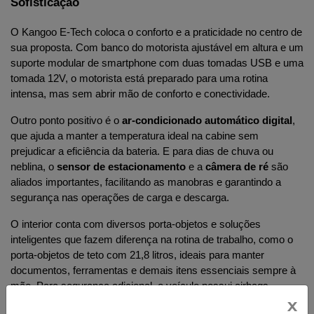
Sofisticação
O Kangoo E-Tech coloca o conforto e a praticidade no centro de 
sua proposta. Com banco do motorista ajustável em altura e um 
suporte modular de smartphone com duas tomadas USB e uma 
tomada 12V, o motorista está preparado para uma rotina 
intensa, mas sem abrir mão de 
conforto e conectividade
.
Outro ponto positivo é o 
ar-condicionado automático digital
, 
que ajuda a manter a temperatura ideal na cabine sem 
prejudicar a eficiência da bateria. E para dias de chuva ou 
neblina, o 
sensor de estacionamento
 e a 
câmera de ré
 são 
aliados importantes, facilitando as manobras e garantindo a 
segurança nas operações de carga e descarga.
O interior conta com diversos porta-objetos e soluções 
inteligentes que fazem diferença na rotina de trabalho, como o 
porta-objetos de teto com 21,8 litros, ideais para manter 
documentos, ferramentas e demais itens essenciais sempre à 
mão. Para segurança adicional, o veículo possui airbags 
x
laterais e frontais, além de sistemas como ESP, TCS e HSA, 