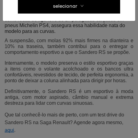
natural.
selecionar
Um conjunto de itens presentes no Renault Sandero RS – 
como rodas de liga-leve de 17 polegadas calçadas em 
pneus Michelin PS4, assegura essa habilidade nata do 
modelo para as curvas.
A suspensão, com molas 92% mais firmes na dianteira e 
10% na traseira, também contribui para o entregar o 
comportamento esportivo a que o Sandero RS se propõe.
Internamente, o modelo preserva o estilo esportivo graças 
a itens como o volante acolchoado e os bancos ultra 
confortáveis, revestidos de tecido, de perfeita ergonomia, a 
ponto de deixar a coluna alinhada para dirigir por horas.
Definitivamente, o Sandero RS é um esportivo à moda 
antiga, com motor aspirado, câmbio manual e extrema 
destreza para lidar com curvas sinuosas.
Que tal conhecê-lo mais de perto, com um test drive do 
Sandero RS na Saga Renault? Agende agora mesmo, 
aqui
. 