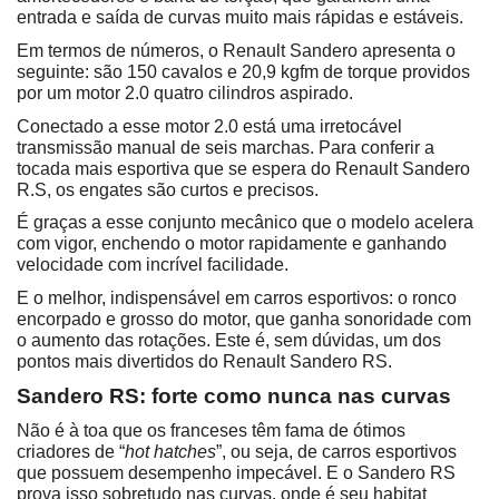
entrada e saída de curvas muito mais rápidas e estáveis.
Em termos de números, o Renault Sandero apresenta o 
seguinte: são 150 cavalos e 20,9 kgfm de torque providos 
por um motor 2.0 quatro cilindros aspirado.
Conectado a esse motor 2.0 está uma irretocável 
transmissão manual de seis marchas. Para conferir a 
tocada mais esportiva que se espera do Renault Sandero 
R.S, os engates são curtos e precisos.
É graças a esse conjunto mecânico que o modelo acelera 
com vigor, enchendo o motor rapidamente e ganhando 
velocidade com incrível facilidade.
E o melhor, indispensável em carros esportivos: o ronco 
encorpado e grosso do motor, que ganha sonoridade com 
o aumento das rotações. Este é, sem dúvidas, um dos 
pontos mais divertidos do Renault Sandero RS.
Sandero RS: forte como nunca nas curvas
Não é à toa que os franceses têm fama de ótimos 
criadores de “
hot hatches
”, ou seja, de carros esportivos 
que possuem desempenho impecável. E o Sandero RS 
prova isso sobretudo nas curvas, onde é seu habitat 