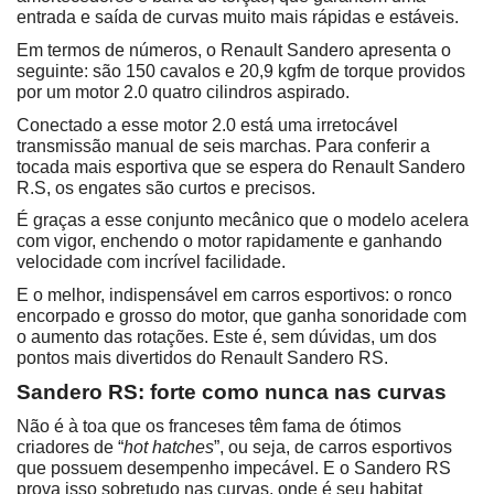
entrada e saída de curvas muito mais rápidas e estáveis.
Em termos de números, o Renault Sandero apresenta o 
seguinte: são 150 cavalos e 20,9 kgfm de torque providos 
por um motor 2.0 quatro cilindros aspirado.
Conectado a esse motor 2.0 está uma irretocável 
transmissão manual de seis marchas. Para conferir a 
tocada mais esportiva que se espera do Renault Sandero 
R.S, os engates são curtos e precisos.
É graças a esse conjunto mecânico que o modelo acelera 
com vigor, enchendo o motor rapidamente e ganhando 
velocidade com incrível facilidade.
E o melhor, indispensável em carros esportivos: o ronco 
encorpado e grosso do motor, que ganha sonoridade com 
o aumento das rotações. Este é, sem dúvidas, um dos 
pontos mais divertidos do Renault Sandero RS.
Sandero RS: forte como nunca nas curvas
Não é à toa que os franceses têm fama de ótimos 
criadores de “
hot hatches
”, ou seja, de carros esportivos 
que possuem desempenho impecável. E o Sandero RS 
prova isso sobretudo nas curvas, onde é seu habitat 