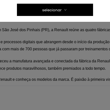
ústria 4.0 visa tornar o dia a dia mais ágil e fácil, seja para o
selecionar
São José dos Pinhais (PR), a Renault reúne as quatro fábricas 
s e processos digitais que abrangem desde o início da produção
a com mais de 700 pessoas que já passaram por treinamentos de
eceu a manufatura avançada e conectada da fábrica da Renault
rece produtos maravilhosos, também premiados a todo tempo.
enault
 e conheça os modelos da marca. É paixão à primeira vis