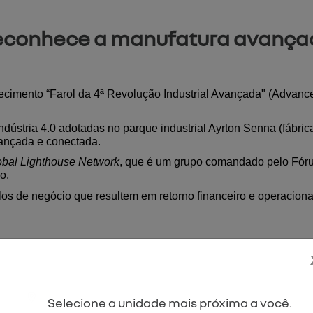
econhece a manufatura avançad
imento “Farol da 4ª Revolução Industrial Avançada" (Advanced 
ústria 4.0 adotadas no parque industrial Ayrton Senna (fábrica
vançada e conectada.
obal Lighthouse Network
, que é um grupo comandado pelo Fóru
o.
os de negócio que resultem em retorno financeiro e operacional
da entidade, Ricardo Gondo, este reconhecimento promovido pe
Selecione a unidade mais próxima a você.