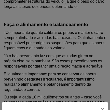
comprometer estruturas do veículo, já que o peso do carro 
força as laterais dos pneus, deformando-o.
Faça o alinhamento e balanceamento
Tão importante quanto calibrar os pneus é manter o carro 
sempre alinhado e as rodas balanceadas. O alinhamento é 
responsável por corrigir as suspensões para que os pneus 
fiquem retos e alinhados ao volante.
Já o balanceamento faz com que as rodas girem no 
própria eixo, sem bambear. São esses procedimentos os 
responsáveis por garantir uma direção macia e agradável.
E igualmente importante: para se conservar os pneus, 
prevenindo desgastes irregulares, é importantíssimo 
realizar o alinhamento e balanceamento dentro da 
regularidade correta.
Ou seja, a cada 10 mil quilômetros ou antes – caso você 
se exponha com frequência a uma má estrutura nas pistas.
x