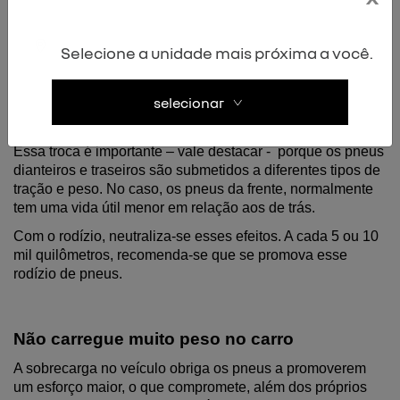
Promova o rodízio nos pneus
Selecione a unidade mais próxima a você.
Por meio do rodízio, é possível assegurar um melhor 
equilíbrio entre os pneus. Isso pelo simples motivo de que 
selecionar
a troca de posição dos pneus do carro possibilita que o 
desgaste destes ocorra de maneira uniforme e equilibrada.
Essa troca é importante – vale destacar -  porque os pneus 
dianteiros e traseiros são submetidos a diferentes tipos de 
tração e peso. No caso, os pneus da frente, normalmente 
tem uma vida útil menor em relação aos de trás. 
Com o rodízio, neutraliza-se esses efeitos. A cada 5 ou 10 
mil quilômetros, recomenda-se que se promova esse 
rodízio de pneus.
Não carregue muito peso no carro
A sobrecarga no veículo obriga os pneus a promoverem 
um esforço maior, o que compromete, além dos próprios 