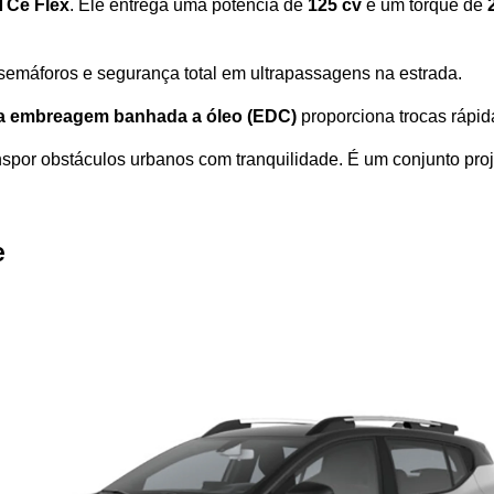
TCe Flex
. Ele entrega uma potência de 
125 cv
 e um torque de 
 semáforos e segurança total em ultrapassagens na estrada.
a embreagem banhada a óleo (EDC)
 proporciona trocas rápid
anspor obstáculos urbanos com tranquilidade. É um conjunto pr
e