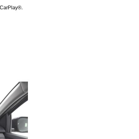
 CarPlay®.