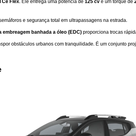
TCe Flex
. Ele entrega uma potência de 
125 cv
 e um torque de 
 semáforos e segurança total em ultrapassagens na estrada.
a embreagem banhada a óleo (EDC)
 proporciona trocas rápid
anspor obstáculos urbanos com tranquilidade. É um conjunto pr
e