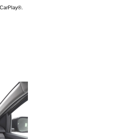
 CarPlay®.