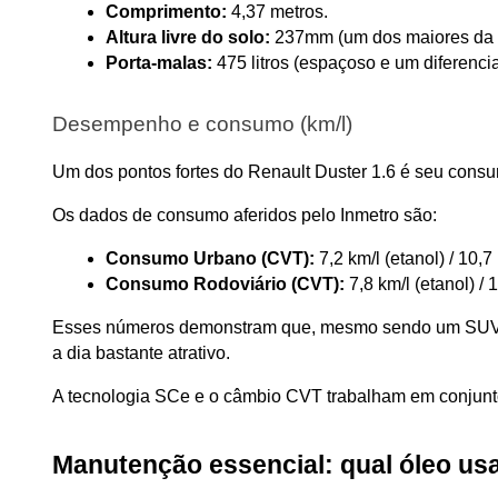
Comprimento:
 4,37 metros.
Altura livre do solo:
 237mm (um dos maiores da ca
Porta-malas:
 475 litros (espaçoso e um diferencia
Desempenho e consumo (km/l)
Um dos pontos fortes do Renault Duster 1.6 é seu cons
Os dados de consumo aferidos pelo Inmetro são:
Consumo Urbano (CVT):
 7,2 km/l (etanol) / 10,7
Consumo Rodoviário (CVT):
 7,8 km/l (etanol) / 
Esses números demonstram que, mesmo sendo um SUV gra
a dia bastante atrativo. 
A tecnologia SCe e o câmbio CVT trabalham em conjunto p
Manutenção essencial: qual óleo usa