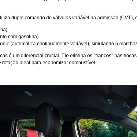
tiliza duplo comando de válvulas variável na admissão (CVT), o
ina).
anto com gasolina).
nic (automática continuamente variável), simulando 6 marchas
s é um diferencial crucial. Ele elimina os "trancos" nas troc
 rotação ideal para economizar combustível.