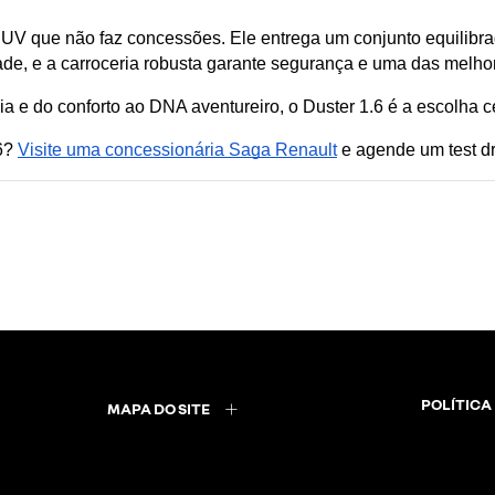
V que não faz concessões. Ele entrega um conjunto equilibra
de, e a carroceria robusta garante segurança e uma das melho
 e do conforto ao DNA aventureiro, o Duster 1.6 é a escolha ce
6? 
Visite uma concessionária Saga Renault
 e agende um test d
POLÍTICA
MAPA DO SITE