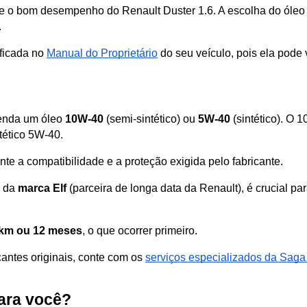
e o bom desempenho do Renault Duster 1.6. A escolha do óleo lu
.
ficada no 
Manual do Proprietário
 do seu veículo, pois ela pode
enda um óleo 
10W-40
 (semi-sintético) ou 
5W-40
 (sintético). O
tético 5W-40.
e a compatibilidade e a proteção exigida pelo fabricante.
 da 
marca Elf 
(parceira de longa data da Renault), é crucial par
 km ou 12 meses
, o que ocorrer primeiro.
antes originais, conte com os 
serviços especializados da Saga
para você?