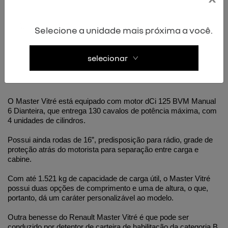
A ficha técnica do Renault Master Vitré 
Selecione a unidade mais próxima a você.
selecionar
O Master Vitré está equipado com motor dCi 125 BVM Manual 
6 Dianteira, que entrega 130 cavalos de potência máxima, com 
4 unidades de cilindros.
Possui ainda rodas de 16”, predisposição para rádio, grade de 
proteção atrás do motorista para separação entre carga e 
cabine.
Com até 1.521 kg de capacidade de carga útil, o Master Vitré 
possui duas opções de comprimento e uma de altura, o que, 
portanto, dá um caráter personalizável ao modelo.
Outra benesse do Renault Master Vitré é que pode ser 
conduzido por detentor de carteira de habilitação da categoria B, 