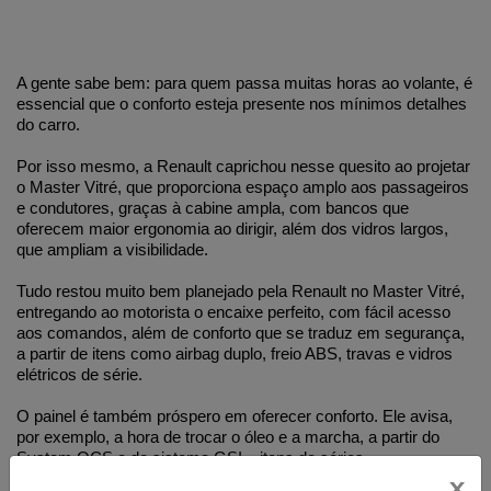
A gente sabe bem: para quem passa muitas horas ao volante, é 
essencial que o conforto esteja presente nos mínimos detalhes 
do carro.
Por isso mesmo, a Renault caprichou nesse quesito ao projetar 
o Master Vitré, que proporciona espaço amplo aos passageiros 
e condutores, graças à cabine ampla, com bancos que 
oferecem maior ergonomia ao dirigir, além dos vidros largos, 
que ampliam a visibilidade.
Tudo restou muito bem planejado pela Renault no Master Vitré, 
entregando ao motorista o encaixe perfeito, com fácil acesso 
aos comandos, além de conforto que se traduz em segurança, 
a partir de itens como airbag duplo, freio ABS, travas e vidros 
elétricos de série. 
O painel é também próspero em oferecer conforto. Ele avisa, 
por exemplo, a hora de trocar o óleo e a marcha, a partir do 
System OCS e do sistema GSI – itens de séries.
x