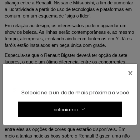
aliança entre a Renault, Nissan e Mitsubishi, a fim de aumentar 
a lucratividade a partir do uso de tecnologias e plataformas em 
comum, em um esquema de “siga o líder”. 
Em relação ao design, os interessados podem aguardar um 
show de beleza. As linhas serão contemporâneas e, ao mesmo 
tempo, atemporais, contando ainda com lanternas em Y. Já os 
faróis estão instalados em peça única com grade.
Especula-se que o Renault Bigster deverá ter opção de sete 
lugares, o que é um ótimo diferencial entre os concorrentes, 
dada a escassez de modelos que possibilitam o transporte de 
x
sete ocupantes
Selecione a unidade mais próxima a você.
Atento às questões ambientais tão em voga, o modelo traz para 
um diferencial competitivo, que é a sua criação a partir do uso 
selecionar
extenso de plásticos feitos com reciclagem.
Alguns detalhes do Renault Bigster ainda não foram definidos, 
entre eles as opções de cores que estarão disponíveis. Em 
meio a tantas notícias boas sobre o Renault Bigster, uma não 