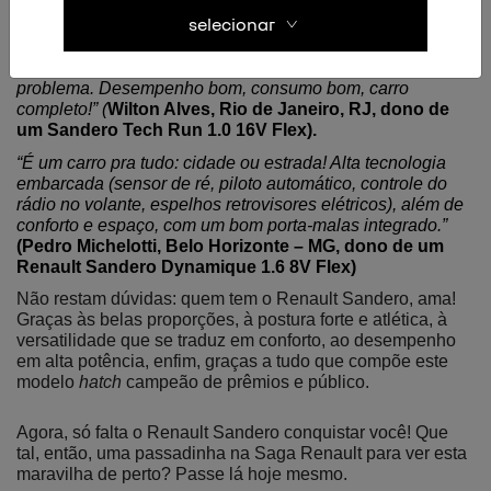
175 mil quilômetros. Não pretendo trocar por outra marca. 
selecionar
É um excelente veículo. O meu está com 175 mil 
quilômetros e não abaixa o óleo nem gosta de oficina. É 
um verdadeiro inimigo dos mecânicos. Nunca me deu 
problema. Desempenho bom, consumo bom, carro 
completo!” (
Wilton Alves, Rio de Janeiro, RJ, dono de 
um Sandero Tech Run 1.0 16V Flex).
“É um carro pra tudo: cidade ou estrada! Alta tecnologia 
embarcada (sensor de ré, piloto automático, controle do 
rádio no volante, espelhos retrovisores elétricos), além de 
conforto e espaço, com um bom porta-malas integrado.” 
(Pedro Michelotti, Belo Horizonte – MG, dono de um 
Renault Sandero Dynamique 1.6 8V Flex)
Não restam dúvidas: quem tem o Renault Sandero, ama! 
Graças às belas proporções, à postura forte e atlética, à 
versatilidade que se traduz em conforto, ao desempenho 
em alta potência, enfim, graças a tudo que compõe este 
modelo 
hatch
 campeão de prêmios e público.
Agora, só falta o Renault Sandero conquistar você! Que 
tal, então, uma passadinha na Saga Renault para ver esta 
maravilha de perto? Passe lá hoje mesmo.