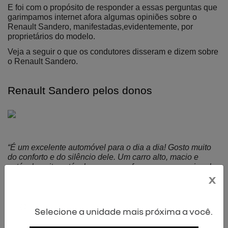
E foi com o propósito de responder a essas perguntas que 
garimpamos internet afora algumas opiniões sobre o 
Renault Sandero, manifestadas,evidentemente, por 
proprietários do modelo.
Veja a seguir o que os condutores disseram e dizem sobre 
o Renault Sandero.
Renault Sandero pelos donos 
“É um excelente automóvel para o dia a dia! Gosto muito 
do conforto e do silêncio dele. Um carro alto, macio e 
estável, muito estável, e com uma frenagem excepcional, 
x
inclusive no piso molhado. Tem bom torque, para um 1.0. 
Apesar de dizerem que não é econômico, acho econômico 
– e muito!” 
(Carlos Henrique Maciel, Cotia - SP, dono de 
um Sandero Expression 1.0 16V Flex).
Selecione a unidade mais próxima a você.
“Sou um proprietário satisfeito com o veículo no qual rodei 