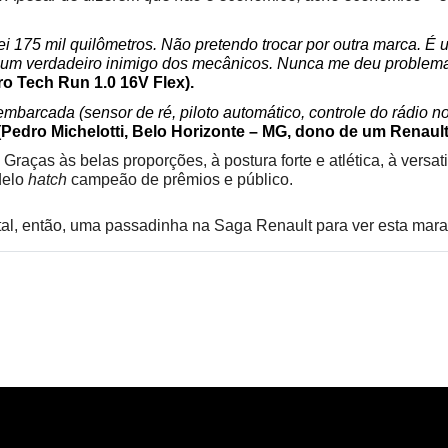
dei 175 mil quilômetros. Não pretendo trocar por outra marca. É
 É um verdadeiro inimigo dos mecânicos. Nunca me deu proble
o Tech Run 1.0 16V Flex).
embarcada (sensor de ré, piloto automático, controle do rádio no 
(Pedro Michelotti, Belo Horizonte – MG, dono de um Renaul
aças às belas proporções, à postura forte e atlética, à versa
elo 
hatch
 campeão de prêmios e público.
 tal, então, uma passadinha na Saga Renault para ver esta mar