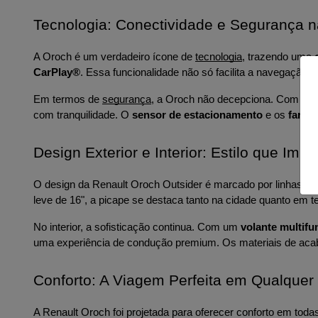
Tecnologia: Conectividade e Segurança 
A Oroch é um verdadeiro ícone de 
tecnologia
, trazendo uma 
CarPlay®
. Essa funcionalidade não só facilita a navegação
Em termos de 
segurança
, a Oroch não decepciona. Com um c
com tranquilidade. O 
sensor de estacionamento
 e os 
farói
Design Exterior e Interior: Estilo que Imp
O design da Renault Oroch Outsider é marcado por linhas fo
leve de 16", a picape se destaca tanto na cidade quanto em t
No interior, a sofisticação continua. Com um 
volante multifu
uma experiência de condução premium. Os materiais de acab
Conforto: A Viagem Perfeita em Qualquer
A Renault Oroch foi projetada para oferecer conforto em tod