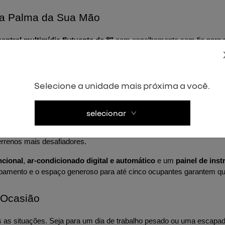
na Palma da Sua Mão
central multimídia flutuante de 8"
 com espelhamento sem fio para 
, mas também garante que suas músicas e aplicativos favoritos este
onjunto robusto de recursos, incluindo 
freios ABS, airbags frontai
s com função "Follow me home"
 são apenas alguns dos detalhes q
Selecione a unidade mais próxima a você.
ressiona
selecionar
rtes e detalhes que ressaltam sua robustez. Com 
retrovisores em pr
errenos mais desafiadores.
ncional
, 
ar-condicionado digital e automático
 e um 
painel de ins
amento e o espaço generoso para até cinco ocupantes garantem que 
 Ocasião
as as situações. Seja para um dia de trabalho pesado ou uma escapad