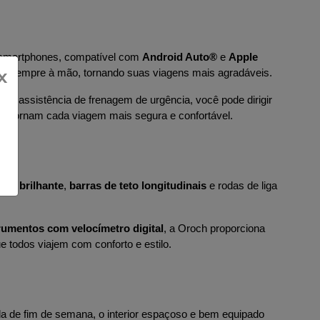
smartphones, compatível com 
Android Auto®
 e 
Apple 
x
jam sempre à mão, tornando suas viagens mais agradáveis.
s
, e assistência de frenagem de urgência, você pode dirigir 
ue tornam cada viagem mais segura e confortável.
eto brilhante
, 
barras de teto longitudinais
 e rodas de liga 
trumentos com velocímetro digital
, a Oroch proporciona 
todos viajem com conforto e estilo.
a de fim de semana, o interior espaçoso e bem equipado 