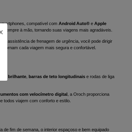
smartphones, compatível com 
Android Auto®
 e 
Apple 
x
jam sempre à mão, tornando suas viagens mais agradáveis.
s
, e assistência de frenagem de urgência, você pode dirigir 
ue tornam cada viagem mais segura e confortável.
eto brilhante
, 
barras de teto longitudinais
 e rodas de liga 
trumentos com velocímetro digital
, a Oroch proporciona 
todos viajem com conforto e estilo.
a de fim de semana, o interior espaçoso e bem equipado 