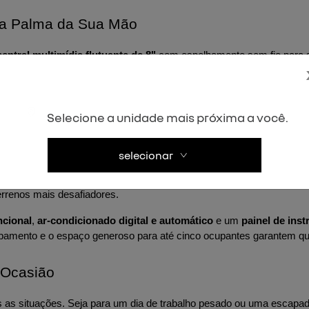
na Palma da Sua Mão
central multimídia flutuante de 8"
 com espelhamento sem fio para 
, mas também garante que suas músicas e aplicativos favoritos este
onjunto robusto de recursos, incluindo 
freios ABS, airbags frontai
s com função "Follow me home"
 são apenas alguns dos detalhes q
Selecione a unidade mais próxima a você.
ressiona
selecionar
rtes e detalhes que ressaltam sua robustez. Com 
retrovisores em pr
errenos mais desafiadores.
ncional
, 
ar-condicionado digital e automático
 e um 
painel de ins
amento e o espaço generoso para até cinco ocupantes garantem que 
 Ocasião
as as situações. Seja para um dia de trabalho pesado ou uma escapad