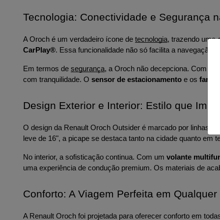
Tecnologia: Conectividade e Segurança 
A Oroch é um verdadeiro ícone de 
tecnologia
, trazendo uma 
CarPlay®
. Essa funcionalidade não só facilita a navegação
Em termos de 
segurança
, a Oroch não decepciona. Com um c
com tranquilidade. O 
sensor de estacionamento
 e os 
farói
Design Exterior e Interior: Estilo que Imp
O design da Renault Oroch Outsider é marcado por linhas fo
leve de 16", a picape se destaca tanto na cidade quanto em t
No interior, a sofisticação continua. Com um 
volante multifu
uma experiência de condução premium. Os materiais de acab
Conforto: A Viagem Perfeita em Qualquer
A Renault Oroch foi projetada para oferecer conforto em tod