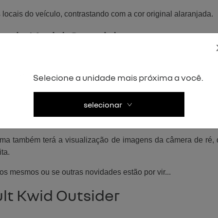
locais do veículo, contrastando com a cor original alaranjada.
ault Kwid Outsider
e novidades. A tão esperada central multimídia será um item d
Selecione a unidade mais próxima a você.
onibilizados para o Kwid Outsider, mas quem conhece bem os mo
selecionar
ão a Media NAV Evolution com conectividade via Bluetooth, UB
cada.
ma também terá a visualização de imagens da câmera de ré, que
ta.
 os mesmos ou se outras novidades estão por vir...
lt Kwid Outsider