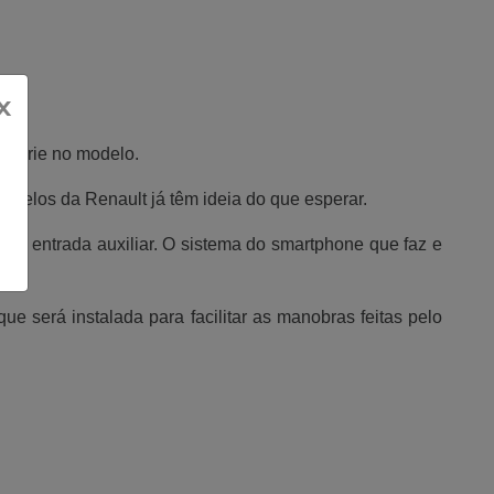
x
e série no modelo.
delos da Renault já têm ideia do que esperar.
S e entrada auxiliar. O sistema do smartphone que faz e
 será instalada para facilitar as manobras feitas pelo