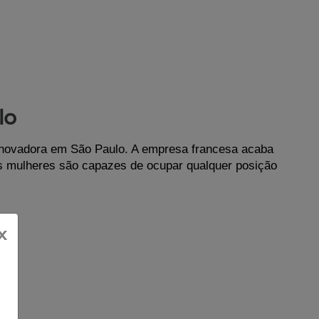
lo
novadora em São Paulo. A empresa francesa acaba 
 mulheres são capazes de ocupar qualquer posição 
x