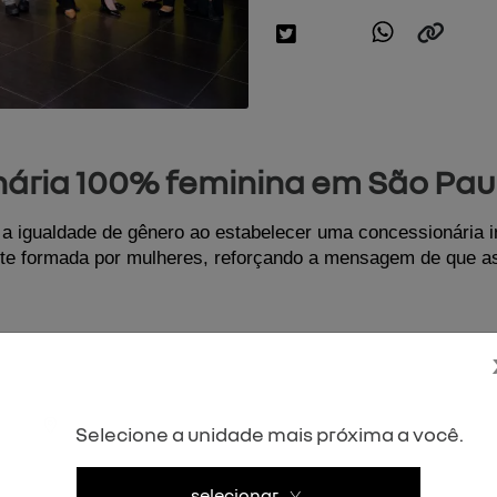
nária 100% feminina em São Pau
 igualdade de gênero ao estabelecer uma concessionária i
te formada por mulheres, reforçando a mensagem de que as
Selecione a unidade mais próxima a você.
selecionar