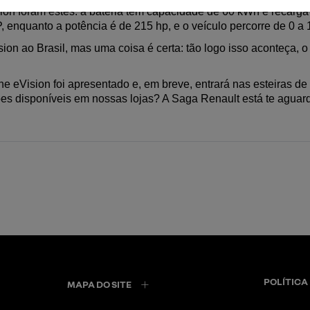
on foram estes: a bateria tem capacidade de 60 kWh e recarga
 enquanto a potência é de 215 hp, e o veículo percorre de 0 
 ao Brasil, mas uma coisa é certa: tão logo isso aconteça, o m
e eVision foi apresentado e, em breve, entrará nas esteiras de
ões disponíveis em nossas lojas? A Saga Renault está te agua
POLÍTICA
MAPA DO SITE