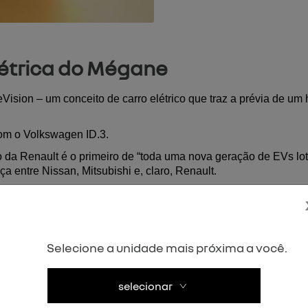
létrica do Mégane
sion – um conceito de carro elétrico que traz a prévia de um ha
om o Volkswagen ID.3. 
a Renault é o primeiro de “toda uma nova geração de EVs lota
entre Nissan, Mitsubishi e, claro, Renault.
o de produção será”, completou Luca de Meo. O que contribui para
 parecido com o Morphoz, conceito de carro “transformer”.
com apenas 11 cm de altura, contribuem para ampliar o espaço in
Selecione a unidade mais próxima a você.
selecionar
já que fazem parte da estrutura do carro e a reforçam.