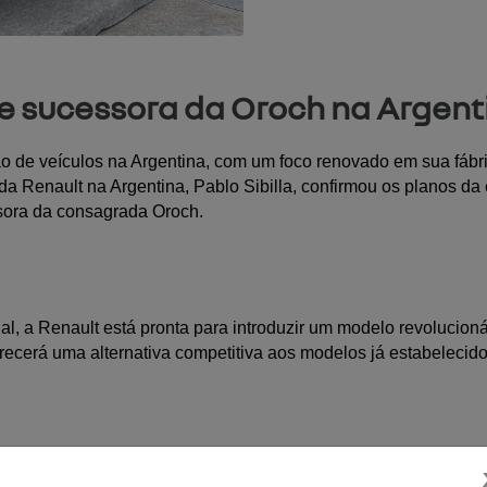
e sucessora da Oroch na Argent
 de veículos na Argentina, com um foco renovado em sua fábric
a Renault na Argentina, Pablo Sibilla, confirmou os planos da 
ssora da consagrada Oroch.
 a Renault está pronta para introduzir um modelo revolucioná
recerá uma alternativa competitiva aos modelos já estabelecido
RGMP, promete uma combinação única de tecnologia avançada e 