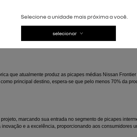
e proporcionará espaço e conforto excepcionais, mantendo-se 
Selecione a unidade mais próxima a você.
selecionar
ade de incluir versões híbridas no lineup. Inspirada no protóti
ncia energética e desempenho impressionante.
rica que atualmente produz as picapes médias Nissan Frontier
como principal destino, espera-se que pelo menos 70% da prod
 projeto, marcando sua entrada no segmento de picapes intermed
a inovação e a excelência, proporcionando aos consumidores u