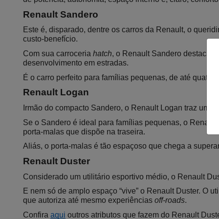
Renault Sandero
Este é, disparado, dentre os carros da Renault, o queri
custo-benefício.
Com sua carroceria 
hatch
, o Renault Sandero destaca-s
desenvolvimento em estradas.
É o carro perfeito para famílias pequenas, de até quat
Renault Logan
Irmão do compacto Sandero, o Renault Logan traz uma p
Se o Sandero é ideal para famílias pequenas, o Renault 
porta-malas que dispõe na traseira.
Aliás, o porta-malas é tão espaçoso que chega a supera
Renault Duster
Considerado um utilitário esportivo médio, o Renault D
E nem só de amplo espaço “vive” o Renault Duster. O ut
que autoriza até mesmo experiências 
off-roads
.
Confira 
aqui
 outros atributos que fazem do Renault Dust