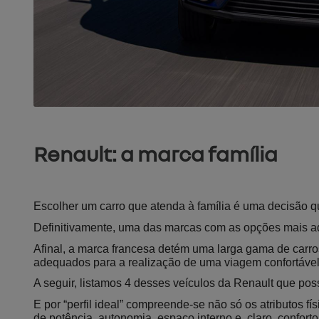
Renault: a marca família
Escolher um carro que atenda à família é uma decisão q
Definitivamente, uma das marcas com as opções mais ade
Afinal, a marca francesa detém uma larga gama de carros
adequados para a realização de uma viagem confortável
A seguir, listamos 4 desses veículos da Renault que poss
E por “perfil ideal” compreende-se não só os atributos fí
de potência, autonomia, espaço interno e, claro, conforto